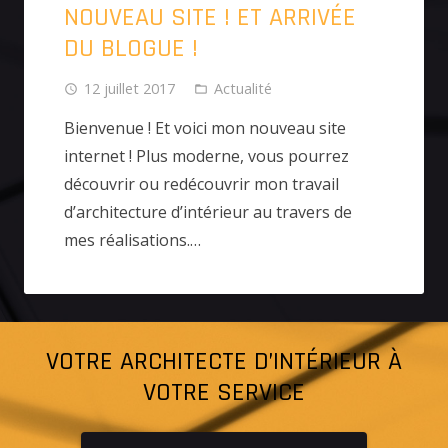
NOUVEAU SITE ! ET ARRIVÉE
DU BLOGUE !
12 juillet 2017
Actualité
access_time
folder_open
Bienvenue ! Et voici mon nouveau site
internet ! Plus moderne, vous pourrez
découvrir ou redécouvrir mon travail
d’architecture d’intérieur au travers de
mes réalisations.…
VOTRE ARCHITECTE D’INTÉRIEUR À
VOTRE SERVICE